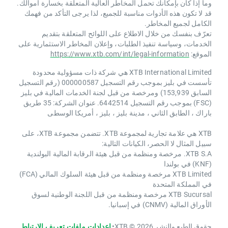
وما إذا كان بإمكانك تحمل المخاطر العالية المتعلقة بخسارة أموالك.
قد لا تكون هذه الأدوات مناسبة للجميع، لذا يرجى التأكد من فهمك
الكامل لجميع المخاطر.
تعرّف بنفسك من خلال الاطلاع على اللوائح المتعلقة بتقديم
الخدمات، وسياسة تنفيذ الطلبات، وإعلان المخاطر الاستثمارية على
الموقع:
https://www.xtb.com/int/legal-information
XTB International Limited هي شركة ذات مسؤولية محدودة
تأسست في بليز بموجب رقم التسجيل 000000587 (رقم التسجيل
السابق 153,939) ومرخصة من قبل لجنة الخدمات المالية في بليز
(FSC) بموجب رقم التسجيل 6442514. عنوان الشركة: 35 طريق
باراك ، الطابق الثاني ، مدينة بليز ، بليز ، أمريكا الوسطى
XTB هي علامة تجارية لمجموعة XTB. تتضمن مجموعة XTB، على
سبيل المثال لا الحصر، الكيانات التالية:
XTB S.A. مرخصة ومنظمة من قبل هيئة الرقابة المالية البولندية
(KNF) في بولندا
XTB Limited مرخصة ومنظمة من قبل هيئة السلوك المالي (FCA)
في المملكة المتحدة
XTB Sucursal مرخصة ومنظمة من قبل اللجنة الوطنية لسوق
الأوراق المالية (CNMV) في إسبانيا.
حقوق الطبع والنشر 2026 © XTB
•
إعدادات ملفات تعريف الارتباط