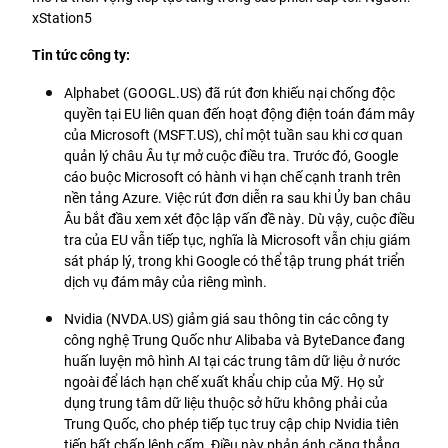
xStation5
Tin tức công ty:
Alphabet (GOOGL.US) đã rút đơn khiếu nại chống độc 
quyền tại EU liên quan đến hoạt động điện toán đám mây 
của Microsoft (MSFT.US), chỉ một tuần sau khi cơ quan 
quản lý châu Âu tự mở cuộc điều tra. Trước đó, Google 
cáo buộc Microsoft có hành vi hạn chế cạnh tranh trên 
nền tảng Azure. Việc rút đơn diễn ra sau khi Ủy ban châu 
Âu bắt đầu xem xét độc lập vấn đề này. Dù vậy, cuộc điều 
tra của EU vẫn tiếp tục, nghĩa là Microsoft vẫn chịu giám 
sát pháp lý, trong khi Google có thể tập trung phát triển 
dịch vụ đám mây của riêng mình.
Nvidia (NVDA.US) giảm giá sau thông tin các công ty 
công nghệ Trung Quốc như Alibaba và ByteDance đang 
huấn luyện mô hình AI tại các trung tâm dữ liệu ở nước 
ngoài để lách hạn chế xuất khẩu chip của Mỹ. Họ sử 
dụng trung tâm dữ liệu thuộc sở hữu không phải của 
Trung Quốc, cho phép tiếp tục truy cập chip Nvidia tiên 
tiến bất chấp lệnh cấm. Điều này phản ánh căng thẳng 