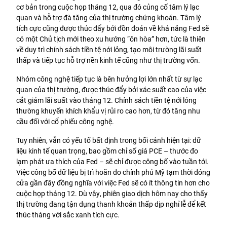
cơ bản trong cuộc họp tháng 12, qua đó củng cố tâm lý lạc 
quan và hỗ trợ đà tăng của thị trường chứng khoán. Tâm lý 
tích cực cũng được thúc đẩy bởi đồn đoán về khả năng Fed sẽ 
có một Chủ tịch mới theo xu hướng “ôn hòa” hơn, tức là thiên 
về duy trì chính sách tiền tệ nới lỏng, tạo môi trường lãi suất 
thấp và tiếp tục hỗ trợ nền kinh tế cũng như thị trường vốn.
Nhóm công nghệ tiếp tục là bên hưởng lợi lớn nhất từ sự lạc 
quan của thị trường, được thúc đẩy bởi xác suất cao của việc 
cắt giảm lãi suất vào tháng 12. Chính sách tiền tệ nới lỏng 
thường khuyến khích khẩu vị rủi ro cao hơn, từ đó tăng nhu 
cầu đối với cổ phiếu công nghệ.
Tuy nhiên, vẫn có yếu tố bất định trong bối cảnh hiện tại: dữ 
liệu kinh tế quan trọng, bao gồm chỉ số giá PCE – thước đo 
lạm phát ưa thích của Fed – sẽ chỉ được công bố vào tuần tới. 
Việc công bố dữ liệu bị trì hoãn do chính phủ Mỹ tạm thời đóng 
cửa gần đây đồng nghĩa với việc Fed sẽ có ít thông tin hơn cho 
cuộc họp tháng 12. Dù vậy, phiên giao dịch hôm nay cho thấy 
thị trường đang tận dụng thanh khoản thấp dịp nghỉ lễ để kết 
thúc tháng với sắc xanh tích cực.