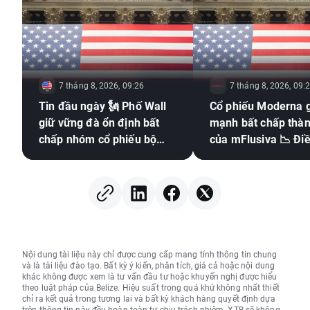
7 tháng 8, 2026, 09:26
7 tháng 8, 2026, 09:
Tin đầu ngày 🗽 Phố Wall
Cổ phiếu Moderna 
giữ vững đà ổn định bất
mạnh bất chấp thà
chấp nhóm cổ phiếu bộ
của mFlusiva 📉 Điề
nhớ suy yếu, giá dầu tăng
đang chờ đợi "gã kh
trở lại
vaccine mRNA?
Nội dung tài liệu này chỉ được cung cấp mang tính thông tin chung
và là tài liệu đào tạo. Bất kỳ ý kiến, phân tích, giá cả hoặc nội dung
khác không được xem là tư vấn đầu tư hoặc khuyến nghị được hiểu
theo luật pháp của Belize. Hiệu suất trong quá khứ không nhất thiết
chỉ ra kết quả trong tương lai và bất kỳ khách hàng quyết định dựa
trên thông tin này đều hoàn toàn tự chịu trách nhiệm. XTB sẽ không