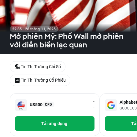
22:35 · 28 tháng 11, 2025
Mở phiên Mỹ: Phố Wall mở phiên
với diễn biến lạc quan
Tin Thị Trường Chỉ Số
Tin Thị Trường Cổ Phiếu
-
Alphabe
US500
CFD
-
GOOGL.US, 
Tải ứng dụng
Tả