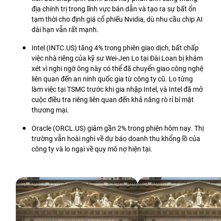
địa chính trị trong lĩnh vực bán dẫn và tạo ra sự bất ổn 
tạm thời cho định giá cổ phiếu Nvidia, dù nhu cầu chip AI 
dài hạn vẫn rất mạnh.
Intel (INTC.US) tăng 4% trong phiên giao dịch, bất chấp 
việc nhà riêng của kỹ sư Wei-Jen Lo tại Đài Loan bị khám 
xét vì nghi ngờ ông này có thể đã chuyển giao công nghệ 
liên quan đến an ninh quốc gia từ công ty cũ. Lo từng 
làm việc tại TSMC trước khi gia nhập Intel, và Intel đã mở 
cuộc điều tra riêng liên quan đến khả năng rò rỉ bí mật 
thương mại.
Oracle (ORCL.US) giảm gần 2% trong phiên hôm nay. Thị 
trường vẫn hoài nghi về dự báo doanh thu khổng lồ của 
công ty và lo ngại về quy mô nợ hiện tại.