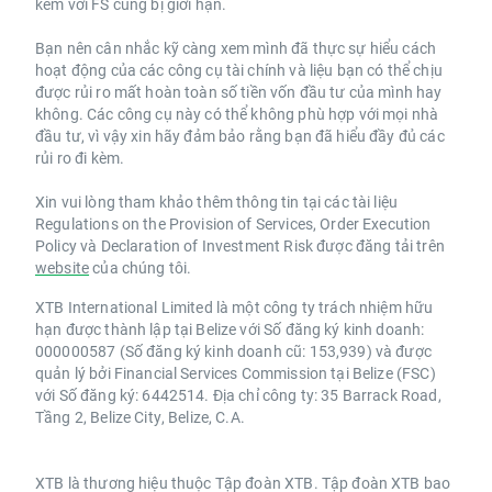
kèm với FS cũng bị giới hạn.
Bạn nên cân nhắc kỹ càng xem mình đã thực sự hiểu cách
hoạt động của các công cụ tài chính và liệu bạn có thể chịu
được rủi ro mất hoàn toàn số tiền vốn đầu tư của mình hay
không. Các công cụ này có thể không phù hợp với mọi nhà
đầu tư, vì vậy xin hãy đảm bảo rằng bạn đã hiểu đầy đủ các
rủi ro đi kèm.
Xin vui lòng tham khảo thêm thông tin tại các tài liệu
Regulations on the Provision of Services, Order Execution
Policy và Declaration of Investment Risk được đăng tải trên
website
của chúng tôi.
XTB International Limited là một công ty trách nhiệm hữu
hạn được thành lập tại Belize với Số đăng ký kinh doanh:
000000587 (Số đăng ký kinh doanh cũ: 153,939) và được
quản lý bởi Financial Services Commission tại Belize (FSC)
với Số đăng ký: 6442514. Địa chỉ công ty: 35 Barrack Road,
Tầng 2, Belize City, Belize, C.A.
XTB là thương hiệu thuộc Tập đoàn XTB. Tập đoàn XTB bao