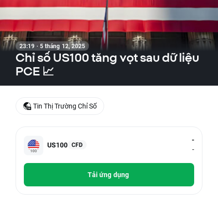
23:19 · 5 tháng 12, 2025
Chỉ số US100 tăng vọt sau dữ liệu
PCE 📈
Tin Thị Trường Chỉ Số
-
US100
CFD
-
Tải ứng dụng