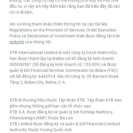
không. Các công cụ này có thể không phù hợp với mọi nhà
đầu tư, vì vậy xin hãy đảm bảo rằng bạn đã hiểu đầy đủ các
rủi ro đi kèm.
Xin vui lòng tham khảo thêm thông tin tại các tài liệu
Regulations on the Provision of Services, Order Execution
Policy và Declaration of Investment Risk được đăng tải trên
website
của chúng tôi.
XTB International Limited là một công ty trách nhiệm hữu
hạn được thành lập tại Belize với Số đăng ký kinh doanh:
000000587 (Số đăng ký kinh doanh cũ: 153,939) và được
quản lý bởi Financial Services Commission tại Belize (FSC)
với Số đăng ký: 6442514. Địa chỉ công ty: 35 Barrack Road,
Tầng 2, Belize City, Belize, C.A.
XTB là thương hiệu thuộc Tập đoàn XTB. Tập đoàn XTB bao
gồm nhưng không giới hạn các tổ chức sau:
XTB S.A. được đăng ký và quản lý bởi Komisja Nadzoru
Finansowego (KNF) thuộc Ba Lan
XTB Limited được đăng ký và quản lý bởi Financial Conduct
Authority thuộc Vương Quốc Anh