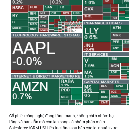
Cổ phiếu công nghệ đang tăng mạnh, không chỉ ở nhóm hạ
tầng và bán dẫn mà còn lan sang cả nhóm phần mềm.
Salesforce (CRM.US) tiếp tục tăng sau báo cáo lợi nhuận vượt