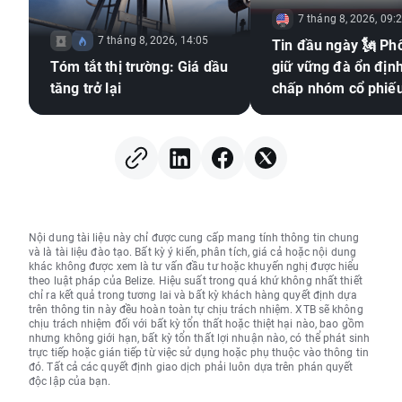
7 tháng 8, 2026, 09:
7 tháng 8, 2026, 14:05
Tin đầu ngày 🗽 Phố Wall
Tóm tắt thị trường: Giá dầu
giữ vững đà ổn định
tăng trở lại
chấp nhóm cổ phiế
nhớ suy yếu, giá dầ
trở lại
Nội dung tài liệu này chỉ được cung cấp mang tính thông tin chung
và là tài liệu đào tạo. Bất kỳ ý kiến, phân tích, giá cả hoặc nội dung
khác không được xem là tư vấn đầu tư hoặc khuyến nghị được hiểu
theo luật pháp của Belize. Hiệu suất trong quá khứ không nhất thiết
chỉ ra kết quả trong tương lai và bất kỳ khách hàng quyết định dựa
trên thông tin này đều hoàn toàn tự chịu trách nhiệm. XTB sẽ không
chịu trách nhiệm đối với bất kỳ tổn thất hoặc thiệt hại nào, bao gồm
nhưng không giới hạn, bất kỳ tổn thất lợi nhuận nào, có thể phát sinh
trực tiếp hoặc gián tiếp từ việc sử dụng hoặc phụ thuộc vào thông tin
đó. Tất cả các quyết định giao dịch phải luôn dựa trên phán quyết
độc lập của bạn.