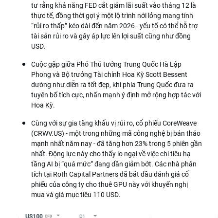
tư rằng khả năng FED cắt giảm lãi suất vào tháng 12 là
thực tế, đồng thời gợi ý một lộ trình nới lỏng mang tính
“rủi ro thấp” kéo dài đến năm 2026 - yếu tố có thể hỗ trợ
tài sản rủi ro và gây áp lực lên lợi suất cũng như đồng
USD.
Cuộc gặp giữa Phó Thủ tướng Trung Quốc Hà Lập
Phong và Bộ trưởng Tài chính Hoa Kỳ Scott Bessent
dường như diễn ra tốt đẹp, khi phía Trung Quốc đưa ra
tuyên bố tích cực, nhấn mạnh ý định mở rộng hợp tác với
Hoa Kỳ.
Cùng với sự gia tăng khẩu vị rủi ro, cổ phiếu CoreWeave
(CRWV.US) - một trong những mã công nghệ bị bán tháo
mạnh nhất năm nay - đã tăng hơn 23% trong 5 phiên gần
nhất. Động lực này cho thấy lo ngại về việc chi tiêu hạ
tầng AI bị “quá mức” đang dần giảm bớt. Các nhà phân
tích tại Roth Capital Partners đã bắt đầu đánh giá cổ
phiếu của công ty cho thuê GPU này với khuyến nghị
mua và giá mục tiêu 110 USD.