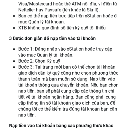
Visa/Mastercard hoặc thẻ ATM nội địa, ví điện tử
Netteller hay Paysafe (tên khác là Skrill).
Bạn có thể nạp tiền trực tiếp trên xStation hoặc ở
mục Quản lý tài khoản.
XTB không quy định số tiền ký quỹ tối thiểu
3 Bước đơn giản để nạp tiền vào tài khoản
Bước 1: Đăng nhập vào xStation hoặc truy cập
vào mục Quản lý tài khoản.
Bước 2: Chọn Ký quỹ
Bước 3: Tại trang mới bạn có thể chọn tài khoản
giao dịch cần ký quỹ cũng như chọn phương thức
thanh toán mà bạn muốn sử dụng. Nạp tiền vào
tài khoản thông qua chuyển khoản. Nếu bạn chọn
nạp tiền, bạn sẽ phải cung cấp các thông tin chi
tiết về tài khoản ngân hàng. Bạn cũng phải cung
cấp thông tin số tài khoản giao dịch của bạn, để
chúng tôi có thể kiểm tra đúng tài khoản bạn cần
nạp tiền.
Nạp tiền vào tài khoản bằng các phương thức khác