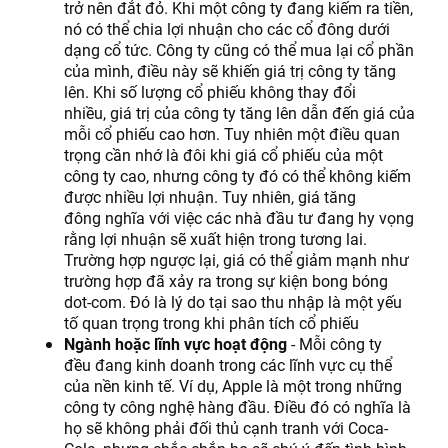
trở nên đắt đỏ. Khi một công ty đang kiếm ra tiền,
nó có thể chia lợi nhuận cho các cổ đông dưới
dạng cổ tức. Công ty cũng có thể mua lại cổ phần
của mình, điều này sẽ khiến giá trị công ty tăng
lên. Khi số lượng cổ phiếu không thay đổi
nhiều, giá trị của công ty tăng lên dẫn đến giá của
mỗi cổ phiếu cao hơn. Tuy nhiên một điều quan
trọng cần nhớ là đôi khi giá cổ phiếu của một
công ty cao, nhưng công ty đó có thể không kiếm
được nhiều lợi nhuận. Tuy nhiên, giá tăng
đông nghĩa với việc các nhà đầu tư đang hy vọng
rằng lợi nhuận sẽ xuất hiện trong tương lai.
Trường hợp ngược lại, giá có thể giảm mạnh như
trường hợp đã xảy ra trong sự kiện bong bóng
dot-com. Đó là lý do tại sao thu nhập là một yếu
tố quan trọng trong khi phân tích cổ phiếu
Ngành hoặc lĩnh vực hoạt động
- Mỗi công ty
đều đang kinh doanh trong các lĩnh vực cụ thể
của nền kinh tế. Ví dụ, Apple là một trong những
công ty công nghệ hàng đầu. Điều đó có nghĩa là
họ sẽ không phải đối thủ cạnh tranh với Coca-