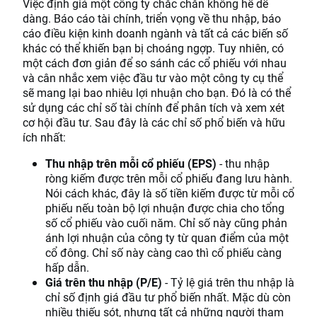
Việc định giá một công ty chắc chắn không hề dễ
dàng. Báo cáo tài chính, triển vọng về thu nhập, báo
cáo điều kiện kinh doanh ngành và tất cả các biến số
khác có thể khiến bạn bị choáng ngợp. Tuy nhiên, có
một cách đơn giản để so sánh các cổ phiếu với nhau
và cân nhắc xem việc đầu tư vào một công ty cụ thể
sẽ mang lại bao nhiêu lợi nhuận cho bạn. Đó là có thể
sử dụng các chỉ số tài chính để phân tích và xem xét
cơ hội đầu tư. Sau đây là các chỉ số phổ biến và hữu
ích nhất:
Thu nhập trên mỗi cổ phiếu (EPS)
- thu nhập
ròng kiếm được trên mỗi cổ phiếu đang lưu hành.
Nói cách khác, đây là số tiền kiếm được từ mỗi cổ
phiếu nếu toàn bộ lợi nhuận được chia cho tổng
số cổ phiếu vào cuối năm. Chỉ số này cũng phản
ánh lợi nhuận của công ty từ quan điểm của một
cổ đông. Chỉ số này càng cao thì cổ phiếu càng
hấp dẫn.
Giá trên thu nhập (P/E)
- Tỷ lệ giá trên thu nhập là
chỉ số định giá đầu tư phổ biến nhất. Mặc dù còn
nhiều thiếu sót, nhưng tất cả những người tham