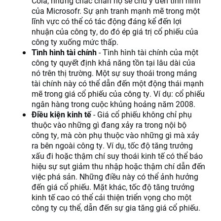
Cola, nhưng chắc chắn họ sẽ chú ý đến tình hình
của Microsofr. Sự ạnh tranh mạnh mẽ trong một
lĩnh vực có thể có tác động đáng kể đến lợi
nhuận của công ty, do đó ép giá trị cổ phiếu của
công ty xuống mức thấp.
Tình hình tài chính
- Tình hình tài chính của một
công ty quyết định khả năng tồn tại lâu dài của
nó trên thị trường. Một sự suy thoái trong mảng
tài chính này có thể dẫn đến một động thái mạnh
mẽ trong giá cổ phiếu của công ty. Ví dụ: cổ phiếu
ngân hàng trong cuộc khủng hoảng năm 2008.
Điều kiện kinh tế
- Giá cổ phiếu không chỉ phụ
thuộc vào những gì đang xảy ra trong nội bộ
công ty, mà còn phụ thuộc vào những gì mà xảy
ra bên ngoài công ty. Ví dụ, tốc độ tăng trưởng
xấu đi hoặc thậm chí suy thoái kinh tế có thể báo
hiệu sự sụt giảm thu nhập hoặc thậm chí dẫn đến
việc phá sản. Những điều này có thể ảnh hưởng
đến giá cổ phiếu. Mặt khác, tốc độ tăng trưởng
kinh tế cao có thể cải thiện triển vọng cho một
công ty cụ thể, dẫn đến sự gia tăng giá cổ phiếu.