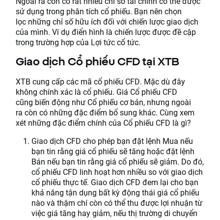
Ngoài ra còn có rất nhiều chỉ số tài chính có thể được
sử dụng trong phân tích cổ phiếu. Bạn nên chọn
lọc những chỉ số hữu ích đối với chiến lược giao dịch
của mình. Ví dụ điển hình là chiến lược được đề cập
trong trường hợp của Lợi tức cổ tức.
Giao dịch Cổ phiếu CFD tại XTB
XTB cung cấp các mã cổ phiếu CFD. Mặc dù đây
không chính xác là cổ phiếu. Giá Cổ phiếu CFD
cũng biến động như Cổ phiếu cơ bản, nhưng ngoài
ra còn có những đặc điểm bổ sung khác. Cùng xem
xét những đặc điểm chính của Cổ phiếu CFD là gì?
Giao dịch CFD cho phép bạn đặt lệnh Mua nếu
bạn tin rằng giá cổ phiếu sẽ tăng hoặc đặt lệnh
Bán nếu bạn tin rằng giá cổ phiếu sẽ giảm. Do đó,
cổ phiếu CFD linh hoạt hơn nhiều so với giao dịch
cổ phiếu thực tế. Giao dịch CFD đem lại cho bạn
khả năng tận dụng bất kỳ động thái giá cổ phiếu
nào và thậm chí còn có thể thu được lợi nhuận từ
việc giá tăng hay giảm, nếu thị trường di chuyển