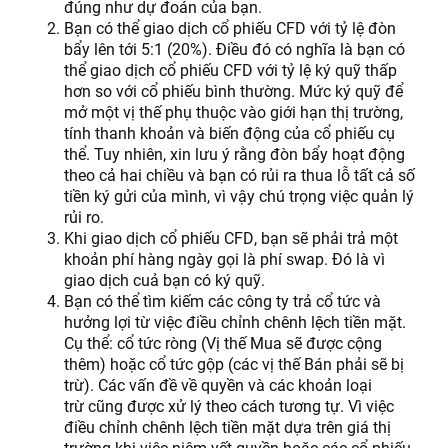
đúng như dự đoán của bạn.
Bạn có thể giao dịch cổ phiếu CFD với tỷ lệ đòn
bẩy lên tới 5:1 (20%). Điều đó có nghĩa là bạn có
thể giao dịch cổ phiếu CFD với tỷ lệ ký quỹ thấp
hơn so với cổ phiếu bình thường. Mức ký quỹ để
mở một vị thế phụ thuộc vào giới hạn thị trường,
tính thanh khoản và biến động của cổ phiếu cụ
thể. Tuy nhiên, xin lưu ý rằng đòn bẩy hoạt động
theo cả hai chiều và bạn có rủi ra thua lỗ tất cả số
tiền ký gửi của mình, vì vậy chú trọng việc quản lý
rủi ro.
Khi giao dịch cổ phiếu CFD, bạn sẽ phải trả một
khoản phí hàng ngày gọi là phí swap. Đó là vì
giao dịch cuả bạn có ký quỹ.
Bạn có thể tìm kiếm các công ty trả cổ tức và
hưởng lợi từ việc điều chỉnh chênh lệch tiền mặt.
Cụ thể: cổ tức ròng (Vị thế Mua sẽ được cộng
thêm) hoặc cổ tức gộp (các vị thế Bán phải sẽ bị
trừ). Các vấn đề về quyền và các khoản loại
trừ cũng được xử lý theo cách tương tự. Vì việc
điều chỉnh chênh lệch tiền mặt dựa trên giá thị
trường khi việc niêm yết quyền hoặc các cổ phiếu