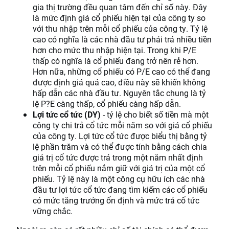
gia thị trường đều quan tâm đến chỉ số này. Đây
là mức định giá cổ phiếu hiện tại của công ty so
với thu nhập trên mỗi cổ phiếu của công ty. Tỷ lệ
cao có nghĩa là các nhà đầu tư phải trả nhiều tiền
hơn cho mức thu nhập hiện tại. Trong khi P/E
thấp có nghĩa là cổ phiếu đang trở nên rẻ hơn.
Hơn nữa, những cổ phiếu có P/E cao có thể đang
được định giá quá cao, điều này sẽ khiến không
hấp dẫn các nhà đầu tư. Nguyên tắc chung là tỷ
lệ P?E càng thấp, cổ phiếu càng hấp dẫn.
Lợi tức cổ tức (DY)
- tỷ lệ cho biết số tiền mà một
công ty chi trả cổ tức mỗi năm so với giá cổ phiếu
của công ty. Lợi tức cổ tức được biểu thị bằng tỷ
lệ phần trăm và có thể được tính bằng cách chia
giá trị cổ tức được trả trong một năm nhất định
trên mỗi cổ phiếu nắm giữ với giá trị của một cổ
phiếu. Tỷ lệ này là một công cụ hữu ích các nhà
đầu tư lợi tức cổ tức đang tìm kiếm các cổ phiếu
có mức tăng trưởng ổn định và mức trả cổ tức
vững chắc.