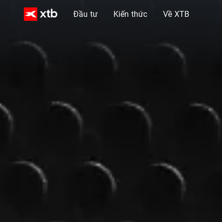
Đầu tư
Kiến thức
Về XTB