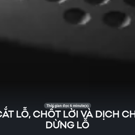
Thời gian đọc 6 minute(s)
CẮT LỖ, CHỐT LỜI VÀ DỊCH 
DỪNG LỖ