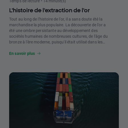
Temps de lecture • 14 minute(s)
L'histoire de l'extraction de l'or
Tout au long de l'histoire de l'or, il a sans doute été la
marchandise la plus populaire. La découverte de l'or a
été une ombre persistante au développement des
sociétés humaines de nombreuses cultures, de l'âge du
bronze à l'ère moderne, puisqu'il était utilisé dans les
premières civilisations comme symbole de prestige et
pour honorer les dieux.
En savoir plus