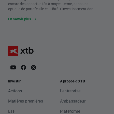
encore des opportunités à moyen terme, dans une
optique de portefeuille équilibré. L'investissement dans
le pétrole du à la volatilité et les tensions géopolitiques
imposent une gestion prudente et une diversification
En savoir plus
adaptée. 🧠 Un quiz à la fin pour vous auto-évaluer
Investir
A propos d'XTB
Actions
L'entreprise
Matières premières
Ambassadeur
ETF
Plateforme