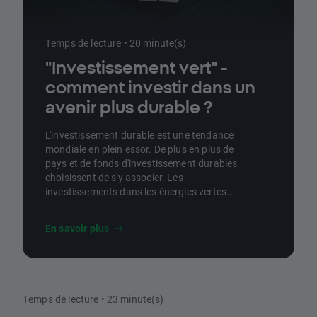
Temps de lecture • 20 minute(s)
"Investissement vert" -
comment investir dans un
avenir plus durable ?
L'investissement durable est une tendance
mondiale en plein essor. De plus en plus de
pays et de fonds d'investissement durables
choisissent de s'y associer. Les
investissements dans les énergies vertes
peuvent intéresser les personnes soucieuses
de l'environnement qui souhaitent soutenir
En savoir plus
cette tendance tout en en tirant des revenus.
Dans ce guide du débutant, nous allons
explorer ce que signifient les investissements
verts, quels types d'investissements verts
sont disponibles chez XTB et comment
Temps de lecture • 23 minute(s)
choisir la bonne option d'investissement.