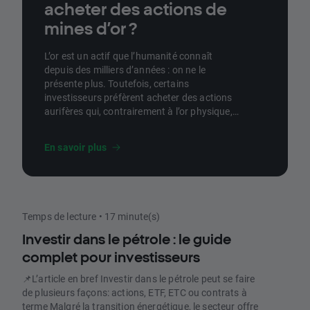
acheter des actions de
mines d’or ?
L’or est un actif que l’humanité connaît
depuis des milliers d’années : on ne le
présente plus. Toutefois, certains
investisseurs préfèrent acheter des actions
aurifères qui, contrairement à l’or physique,
peuvent verser des dividendes, assurent une
volatilité plus élevée dans un portefeuille
En savoir plus
d’investissement, et, si le prix des lingots d’or
augmente, peuvent potentiellement offrir des
rendements plus importants.
Temps de lecture • 17 minute(s)
Investir dans le pétrole : le guide
complet pour investisseurs
📌L’article en bref Investir dans le pétrole peut se faire
de plusieurs façons: actions, ETF, ETC ou contrats à
terme Malgré la transition énergétique, le secteur offre