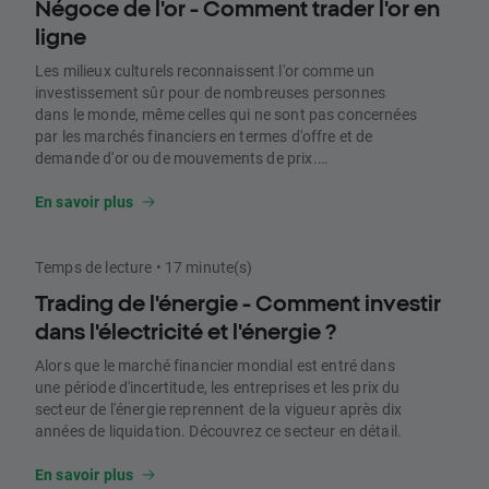
Négoce de l'or - Comment trader l'or en
ligne
Les milieux culturels reconnaissent l'or comme un
investissement sûr pour de nombreuses personnes
dans le monde, même celles qui ne sont pas concernées
par les marchés financiers en termes d'offre et de
demande d'or ou de mouvements de prix.
Historiquement, l'or est considéré comme un actif qui
conserve sa valeur malgré l'incertitude économique ou
En savoir plus
les fluctuations de prix en raison de ses propriétés
uniques.
Temps de lecture • 17 minute(s)
Trading de l'énergie - Comment investir
dans l'électricité et l'énergie ?
Alors que le marché financier mondial est entré dans
une période d'incertitude, les entreprises et les prix du
secteur de l'énergie reprennent de la vigueur après dix
années de liquidation. Découvrez ce secteur en détail.
En savoir plus