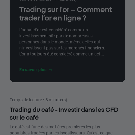
Trading sur l’or – Comment
trader l’or en ligne ?
L'achat d'or est considéré comme un
investissement sûr par de nombreuses
personnes dans le monde, même celles qui
n’investissent pas sur les marchés financiers.
L'or a toujours été considéré comme un actif
qui conserve sa valeur en raison de ses
propriétés uniques. L'avancée technologique
En savoir plus
a créé diverses façons d'échanger l'or. Dans
cet article, nous allons présenter quelques
fondamentaux de l'investissement dans l'or.
Temps de lecture • 8 minute(s)
Trading du café - Investir dans les CFD
sur le café
Le café est l'une des matières premières les plus
populaires tradées par les investisseurs. Qu'est-ce que