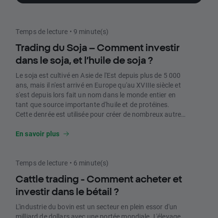
annuelle dépasse les 100 millions de tonnes
métriques. C'est pourquoi un nombre
croissant d'investisseurs utilisent les porcs
Temps de lecture • 9 minute(s)
maigres pour s'exposer au secteur des
matières premières et diversifier leurs
Trading du Soja – Comment investir
portefeuilles. Désormais, XTB offre
dans le soja, et l’huile de soja ?
également un accès à ce marché.
Le soja est cultivé en Asie de l'Est depuis plus de 5 000
ans, mais il n'est arrivé en Europe qu'au XVIIIe siècle et
s'est depuis lors fait un nom dans le monde entier en
tant que source importante d'huile et de protéines.
Cette denrée est utilisée pour créer de nombreux autres
produits alimentaires, tels que le tofu, le tempeh, le
shoyu, le miso et le lait de soja. La plupart des graines
En savoir plus
de soja servent à extraire l'huile utilisée à des fins
culinaires. Le tourteau de soja restant après l'extraction
est utilisé comme aliment pour le bétail. Un tiers du soja
Temps de lecture • 6 minute(s)
mondial est produit aux États-Unis, tandis que 37 % est
Cattle trading - Comment acheter et
exporté. Le soja est devenu l'aliment de base de
investir dans le bétail ?
nombreux pays.
L'industrie du bovin est un secteur en plein essor d'un
milliard de dollars avec une portée mondiale. L'élevage