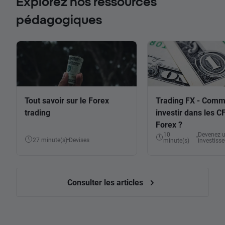
Explorez nos ressources
pédagogiques
Tout savoir sur le Forex
Trading FX - Comm
trading
investir dans les C
Forex ?
10
Devenez un
27 minute(s)
Devises
minute(s)
investisse
Consulter les articles