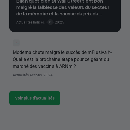
Bilan quotidien 🗽 Wall Street tient bon
malgré la faiblesse des valeurs du secteur
de la mémoire et la hausse du prix du
pétrole
Actualités Indices
,
Actualités Actions
· 20:25
+1
Moderna chute malgré le succès de mFlusiva 📉
Quelle est la prochaine étape pour ce géant du
marché des vaccins à ARNm ?
Actualités Actions
· 20:24
Voir plus d'actualités