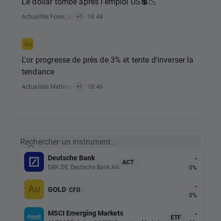
Le dollar tombe après l'emploi US💲📉
Actualités Forex
,
Actualités Alerte Marché
· 18:48
+1
L'or progresse de près de 3% et tente d'inverser la
tendance
Actualités Matières Premières
· 18:46
+1
Rechercher un instrument...
Deutsche Bank
-
ACT
DBK.DE, Deutsche Bank AG
0%
-
GOLD
CFD
0%
MSCI Emerging Markets
-
ETF