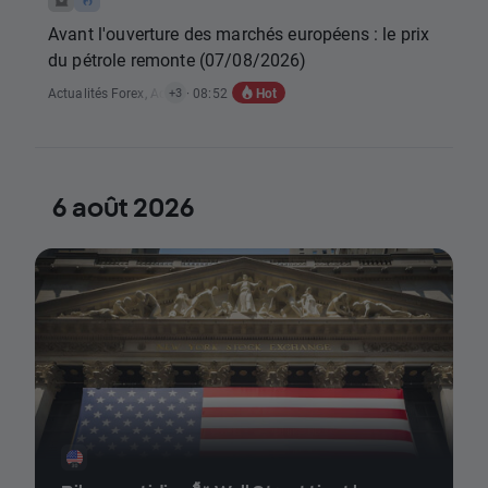
Avant l'ouverture des marchés européens : le prix
du pétrole remonte (07/08/2026)
Hot
Actualités Forex
,
Actualités Matières Premières
· 08:52
,
Actualités Indices
,
Actual
+3
6 août 2026