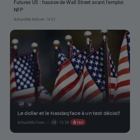
Futures US : hausse de Wall Street avant l'emploi
NFP
Actualités Indices
· 14:31
Le dollar et le Nasdaq face à un test décisif
Hot
Actualités Forex
,
Actualités Indices
· 13:58
,
Actualités Rapports Économiques
,
+3