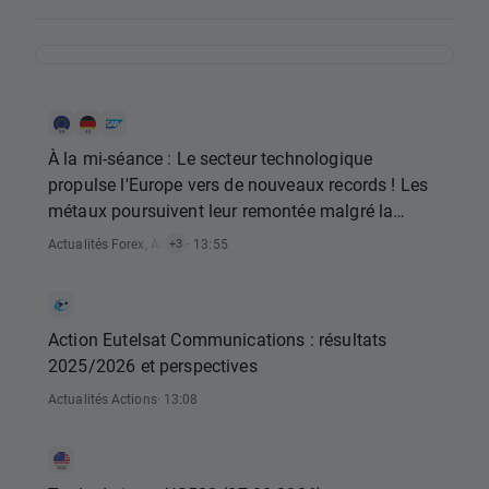
À la mi-séance : Le secteur technologique
propulse l'Europe vers de nouveaux records ! Les
métaux poursuivent leur remontée malgré la
stagnation du dollar américain (07.08.2026)
Actualités Forex
,
Actualités Matières Premières
· 13:55
,
Actualités Indices
,
Actuali
+3
Action Eutelsat Communications : résultats
2025/2026 et perspectives
Actualités Actions
· 13:08