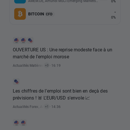
AMEM.DE, Amundi MSCI Emerging Markets UCITS (Acc EUR)
0%
-
BITCOIN
CFD
0%
OUVERTURE US : Une reprise modeste face à un
marché de l'emploi morose
Actualités Matières Premières
· 16:19
,
Actualités Indices
,
Actualités Actions
+3
Les chiffres de l'emploi sont bien en deçà des
prévisions ! 🚨 L'EUR/USD s'envole 📈
Actualités Forex
,
Actualités Rapports Économiques
· 14:36
+1