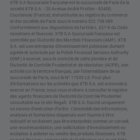
XTB S.A Succursale française est la succursale de Paris de la
société XTB S.A. - 20 Avenue André Prothin - 92400,
Courbevoie (France), immatriculée au registre du commerce
et des sociétés de Paris sous le numéro 522 758 689.
Conformément aux dispositions de l'article L.621-9 du Code
monétaire et financier, XTB S.A Succursale française est
contrôlée par l'Autorité des Marchés Financiers (AMF). XTB
S.A. est une entreprise d'investissement polonaise dument
agréée et autorisée par la Polish Financial Services Authority
(KNF) à exercer, sous le contrôle de cette dernière et de
l'Autorité de Contrôle Prudentiel et de résolution (ACPR), son
activité sur le territoire français, par l'intermédiaire de sa
succursale de Paris, sous le N° 11533 LS. Pour plus
d'informations sur les activités que XTB S.A. est autorisée à
exercer en France, nous vous invitons à consulter le registre
des agents financiers de l'Autorité de Contrôle Prudentiel
consultable sur le site Regafi. XTB S.A. fournit uniquement
un service d’exécution d’ordre. L’ensemble des informations,
analyses et formations dispensés sont fournis à titre
indicatif et ne doivent pas être interprétés comme un conseil,
une recommandation, une sollicitation d’investissement ou
incitation à acheter ou vendre des produits financiers. XTB
ne peut être tenu responsable de l’utilisation qui en est faite