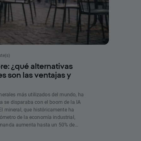
ute(s)
bre: ¿qué alternativas
es son las ventajas y
inerales más utilizados del mundo, ha
 se disparaba con el boom de la IA
El mineral, que históricamente ha
metro de la economía industrial,
emanda aumenta hasta un 50% de
ente interés ha llevado al cobre a
a y a posicionarse como un activo de