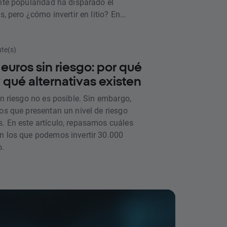
ente popularidad ha disparado el
s, pero ¿cómo invertir en litio? En
s qué tipos de litio existen y qué
demos utilizar para ganar
ute(s)
 euros sin riesgo: por qué
 qué alternativas existen
in riesgo no es posible. Sin embargo,
tos que presentan un nivel de riesgo
. En este artículo, repasamos cuáles
n los que podemos invertir 30.000
o.