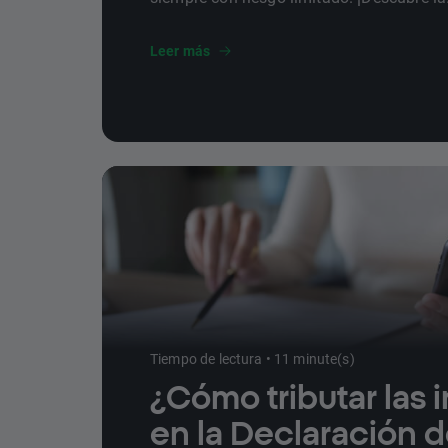
características y ventajas de este produc
y aprende a invertir en Opciones con XTB
Leer más
Tiempo de lectura • 11 minute(s)
¿Cómo tributar las 
en la Declaración d