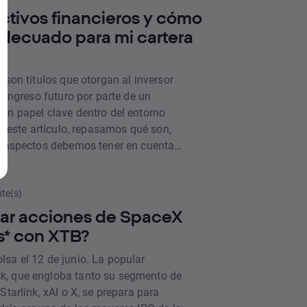
activos financieros y cómo
 adecuado para mi cartera
 son títulos que otorgan al inversor
n ingreso futuro por parte de un
un papel clave dentro del entorno
En este artículo, repasamos qué son,
ué aspectos debemos tener en cuenta
 activos financieros de nuestra
ute(s)
r acciones de SpaceX
s* con XTB?
sa el 12 de junio. La popular
, que engloba tanto su segmento de
Starlink, xAI o X, se prepara para