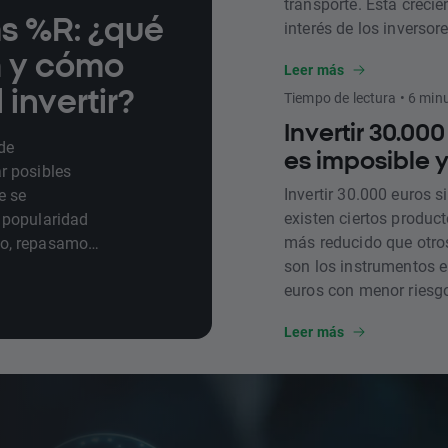
transporte. Esta creci
ms %R: ¿qué
interés de los inversore
este artículo, repasamo
a y cómo
Leer más
formas de inversión po
invertir?
Tiempo de lectura • 6 min
exposición a él.
Invertir 30.000
de
es imposible y
r posibles
Invertir 30.000 euros s
e se
existen ciertos produc
 popularidad
más reducido que otros
ulo, repasamos
son los instrumentos e
eta.
euros con menor riesg
Leer más