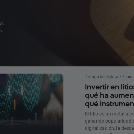
os.
s
Tiempo de lectura • 7 min
Invertir en liti
qué ha aument
qué instrumen
El litio es un metal al
ganando popularidad e
digitalización, la desca