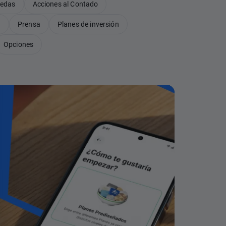
nedas
Acciones al Contado
B
Prensa
Planes de inversión
Opciones