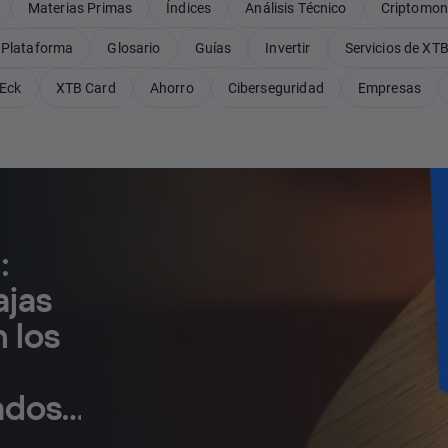
Materias Primas
Índices
Análisis Técnico
Criptomo
Plataforma
Glosario
Guías
Invertir
Servicios de XT
Eck
XTB Card
Ahorro
Ciberseguridad
Empresas
:
ajas
 los
ados