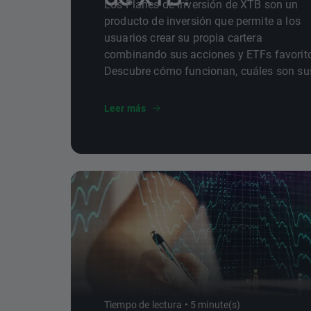
Los Planes de Inversión de XTB son un
producto de inversión que permite a los
usuarios crear su propia cartera
combinando sus acciones y ETFs favorit
Descubre cómo funcionan, cuáles son su
ventajas y cómo son nuestros nuevos
Planes de Inversión Prediseñados.
Leer más
Tiempo de lectura • 5 minute(s)