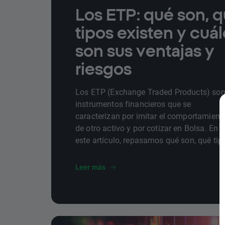
Los ETP: qué son, 
tipos existen y cuá
son sus ventajas y
riesgos
Los ETP (Exchange Traded Products) so
instrumentos financieros que se
caracterizan por imitar el comportamient
de otro activo y por cotizar en Bolsa. En
este artículo, repasamos qué son, qué tip
existen y cuáles son sus ventajas y
desventajas.
Leer más