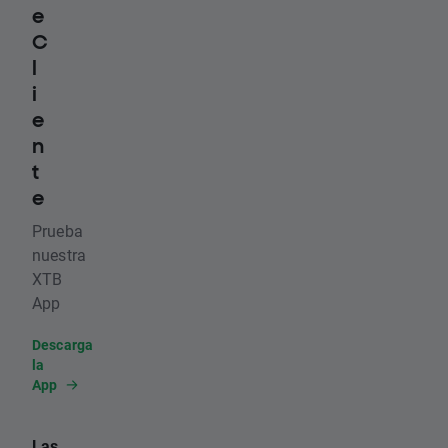
e
C
l
i
e
n
t
e
Prueba
nuestra
XTB
App
Descarga
la
App
Las