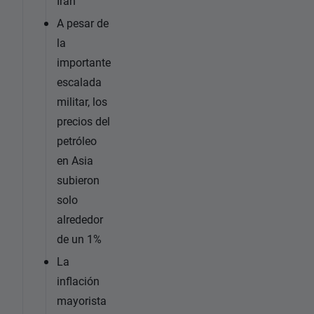
Irán
A pesar de
la
importante
escalada
militar, los
precios del
petróleo
en Asia
subieron
solo
alrededor
de un 1%
La
inflación
mayorista