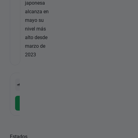
japonesa
alcanza en
mayo su
nivel más
alto desde
marzo de
2023
-
OD7F.DE
ETC
-
Descargar la APP gratuita
Estados