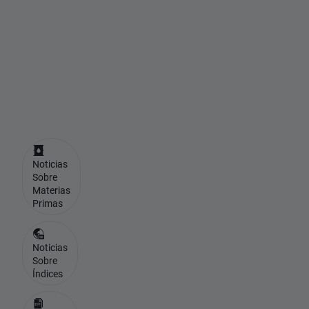
é
t
i
c
o
s
Noticias
Sobre
Materias
Primas
Noticias
Sobre
Índices