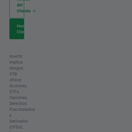
del
Cliente
Hazte
Cliente
Invertir
implica
riesgos.
XTB
ofrece
Acciones,
ETFs,
Opciones,
Derechos
Fraccionados
y
Derivados
(CFDs).