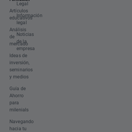
Legal
Artículos
Información
educativos
legal
Análisis
Noticias
de
de la
mercado
empresa
Ideas de
inversión,
seminarios
y medios
Guía de
Ahorro
para
milenials
Navegando
hacia tu