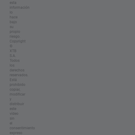
esta
información
lo
hace
bajo
su
propio
riesgo.
Copyright
©
XTB
S.A.
Todos
los
derechos
reservados.
Está
prohibido
copiar,
modificar
y
distribuir
este
vídeo
sin
el
consentimiento
expreso