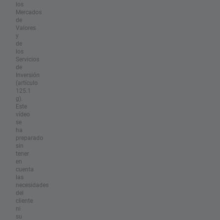
los
Mercados
de
Valores
y
de
los
Servicios
de
Inversión
(artículo
125.1
g).
Este
vídeo
se
ha
preparado
sin
tener
en
cuenta
las
necesidades
del
cliente
ni
su