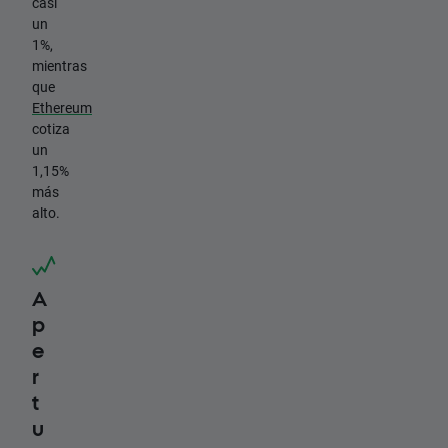
casi
un
1%,
mientras
que
Ethereum
cotiza
un
1,15%
más
alto.
A
p
e
r
t
u