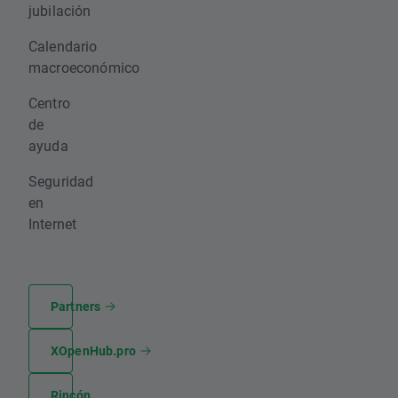
jubilación
Calendario
macroeconómico
Centro
de
ayuda
Seguridad
en
Internet
Partners
XOpenHub.pro
Rincón