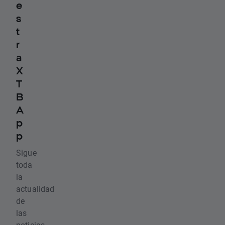
e
s
t
r
a
X
T
B
A
p
p
Sigue
toda
la
actualidad
de
las
noticias