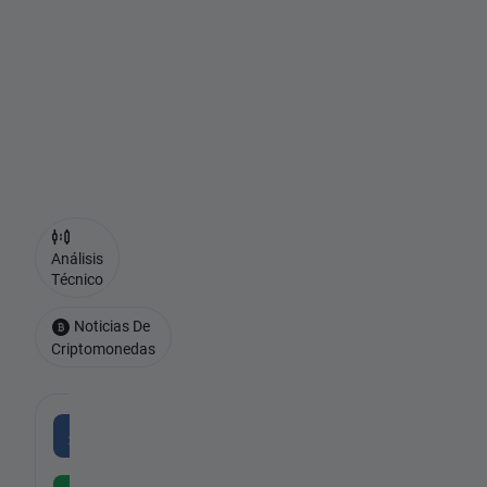
d
e
2
0
2
3
Análisis
Técnico
Noticias De
Criptomonedas
-
LITECOIN
CFD
-