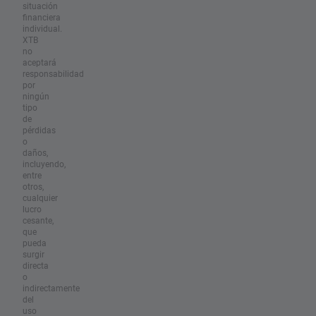
situación
financiera
individual.
XTB
no
aceptará
responsabilidad
por
ningún
tipo
de
pérdidas
o
daños,
incluyendo,
entre
otros,
cualquier
lucro
cesante,
que
pueda
surgir
directa
o
indirectamente
del
uso