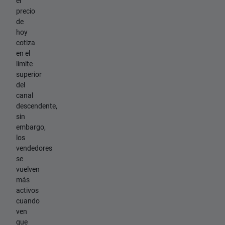
el
precio
de
hoy
cotiza
en el
límite
superior
del
canal
descendente,
sin
embargo,
los
vendedores
se
vuelven
más
activos
cuando
ven
que