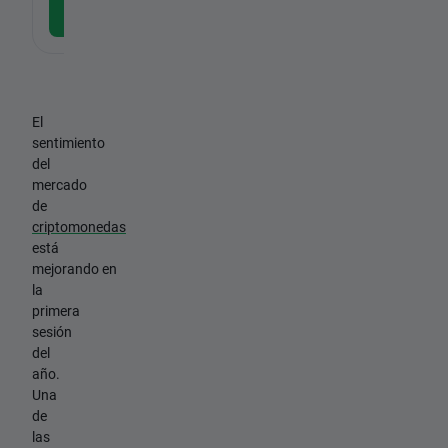
Descargar la APP gratuita
El
sentimiento
del
mercado
de
criptomonedas
está
mejorando en
la
primera
sesión
del
año.
Una
de
las