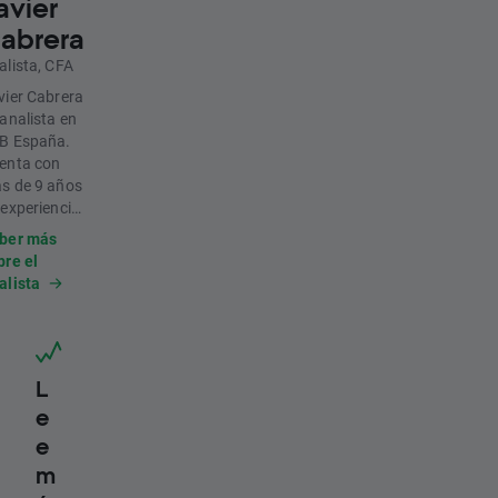
avier
abrera
alista, CFA
vier Cabrera
 analista en
B España.
enta con
s de 9 años
 experiencia
 mercados
ber más
nancieros
bre el
tre
alista
esoramiento
nálisis.
see la
tificación
A,
L
locándose
e
tre el 10%
e
jor de su
m
nvocatoria
los niveles