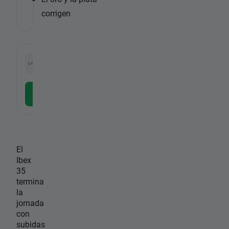
corrigen
-
IBEX35
Repsol
ETF
-
LYXIB.ES, Amundi IBEX35 UCITS (Dist EUR)
REP1.ES, 
Descargar la APP gratuita
Descargar
El
Ibex
35
termina
la
jornada
con
subidas