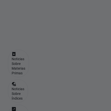
A
T
Javier
Cabrera
Analista,
CFA
Noticias
Sobre
Materias
Primas
Noticias
Sobre
Índices