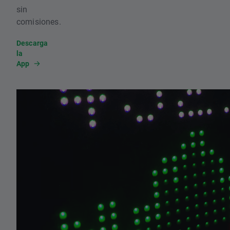
sin
comisiones.
Descarga
la
App