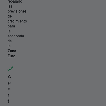
rebajado
las
previsiones
de
crecimiento
para
la
economía
de
la
Zona
Euro.
A
p
e
r
t