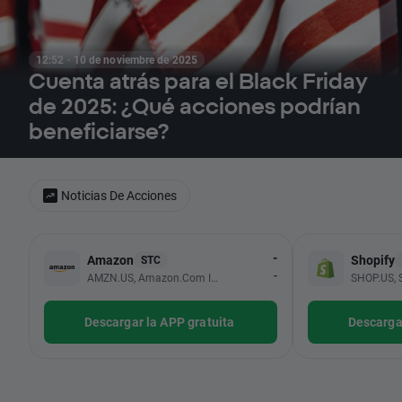
12:52 · 10 de noviembre de 2025
Cuenta atrás para el Black Friday
de 2025: ¿Qué acciones podrían
beneficiarse?
Noticias De Acciones
-
Amazon
Shopify
STC
-
AMZN.US, Amazon.com Inc
SHOP.US, S
Descargar la APP gratuita
Descargar