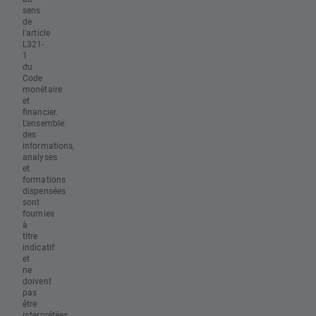
sens
de
l'article
L321-
1
du
Code
monétaire
et
financier.
L’ensemble
des
informations,
analyses
et
formations
dispensées
sont
fournies
à
titre
indicatif
et
ne
doivent
pas
être
interprétées