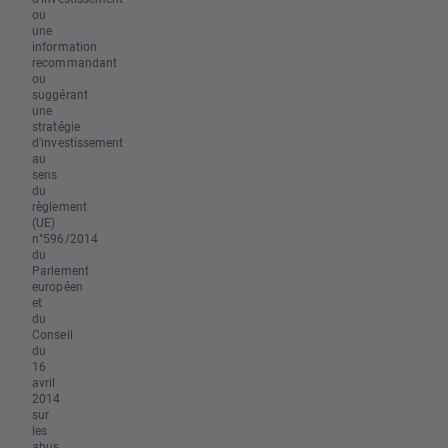
ou
une
information
recommandant
ou
suggérant
une
stratégie
d'investissement
au
sens
du
règlement
(UE)
n°596/2014
du
Parlement
européen
et
du
Conseil
du
16
avril
2014
sur
les
abus