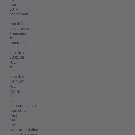
mai
2014
concernant
les
marchés
d'instruments
financiers
et
modifiant
la
directive
2002/92
/CE
et
la
directive
2011/61
/UE
(MiFID
II).
La
communication
marketing
n'est
pas
une
recommandation
d'investissement