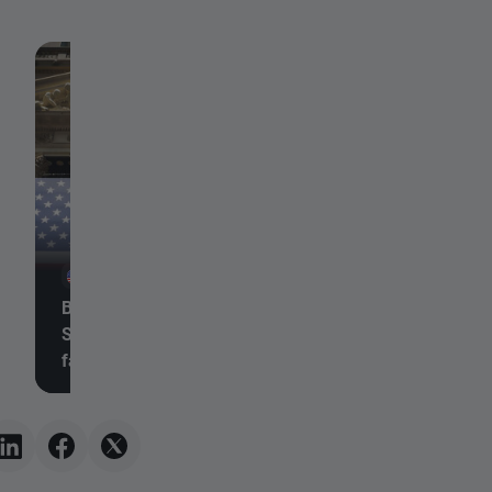
6 août 2026, 20:25
6 août 2026, 20:24
Bilan quotidien 🗽 Wall
Moderna chute malg
Street tient bon malgré la
succès de mFlusiva
faiblesse des valeurs du
Quelle est la proch
secteur de la mémoire et
étape pour ce géan
la hausse du prix du
marché des vaccins
pétrole
ARNm ?