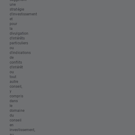
une
stratégie
d'investissement
et
pour
la
divulgation
d'intérêts
particuliers
ou
d'indications
de
conflits
d'intérêt
ou
tout
autre
conseil,
y
compris
dans
le
domaine
du
conseil
en
investissement,
au