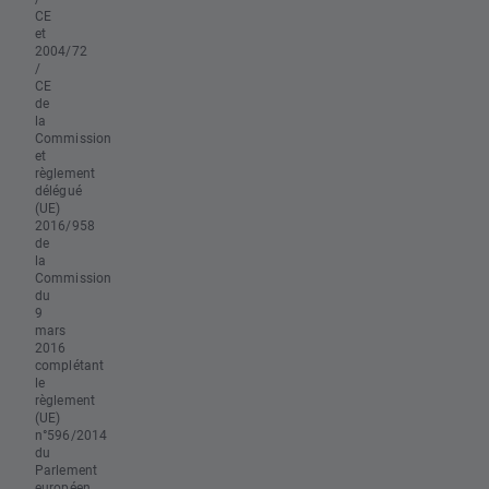
CE
et
2004/72
/
CE
de
la
Commission
et
règlement
délégué
(UE)
2016/958
de
la
Commission
du
9
mars
2016
complétant
le
règlement
(UE)
n°596/2014
du
Parlement
européen