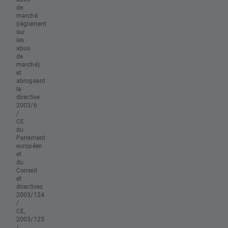
de
marché
(règlement
sur
les
abus
de
marché)
et
abrogeant
la
directive
2003/6
/
CE
du
Parlement
européen
et
du
Conseil
et
directives
2003/124
/
CE,
2003/125
/