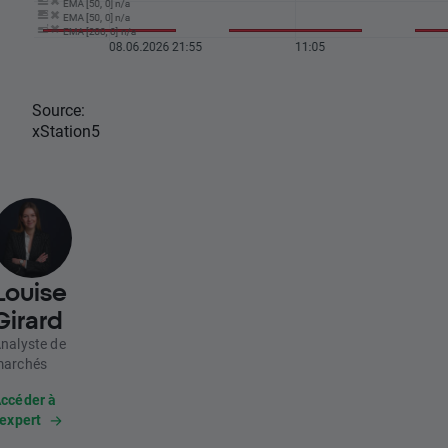
Source:
xStation5
Louise
Girard
nalyste de
archés
ccéder à
’expert