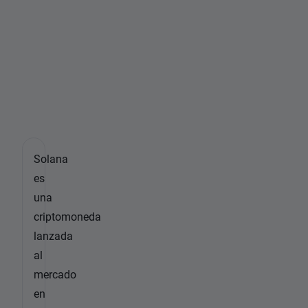
o
l
a
n
a
?
Solana
es
una
criptomoneda
lanzada
al
mercado
en