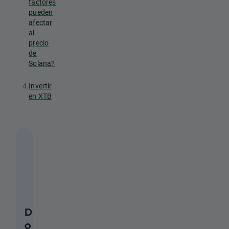
factores
pueden
afectar
al
precio
de
Solana?
4.
Invertir
en XTB
D
o