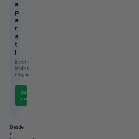
a
p
a
r
a
t
i
Invertir
implica
riesgos
Saber
más
Desde
el