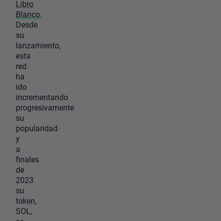
Libro
Blanco
.
Desde
su
lanzamiento,
esta
red
ha
ido
incrementando
progresivamente
su
popularidad
y
a
finales
de
2023
su
token,
SOL,