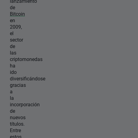
lanzamiento
de
Bitcoin
en
2009,
el
sector
de
las
criptomonedas
ha
ido
diversificándose
gracias
a
la
incorporación
de
nuevos
títulos.
Entre
estos,