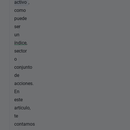
activo
,
como
puede
ser
un
índice
,
sector
o
conjunto
de
acciones.
En
este
artículo,
te
contamos