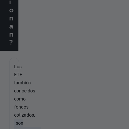
i
o
n
a
n
?
Los
ETF,
también
conocidos
como
fondos
cotizados,
son