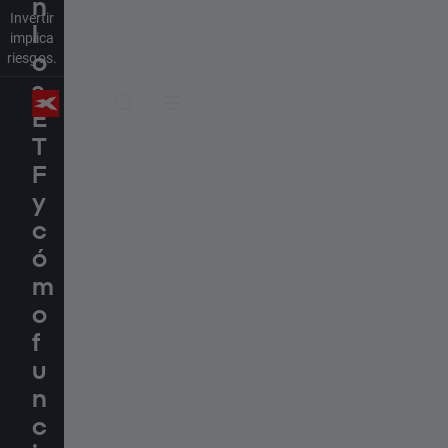
n
Invertir
l
implica
riesgos.
o
s
E
T
F
y
c
ó
m
o
f
u
n
c