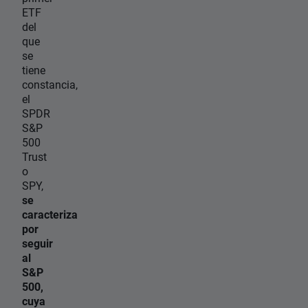
ETF
del
que
se
tiene
constancia,
el
SPDR
S&P
500
Trust
o
SPY,
se
caracteriza
por
seguir
al
S&P
500,
cuya