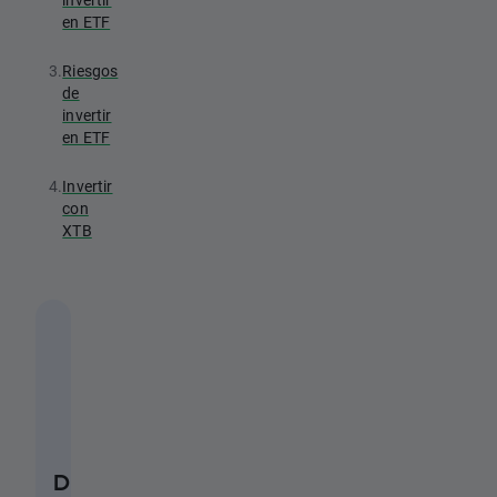
en ETF
3.
Riesgos
de
invertir
en ETF
4.
Invertir
con
XTB
D