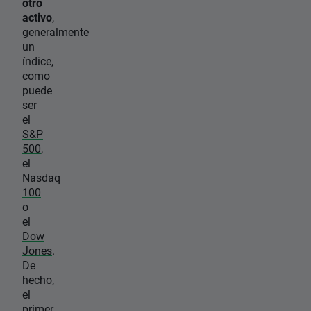
otro
activo
,
generalmente
un
índice,
como
puede
ser
el
S&P
500
,
el
Nasdaq
100
o
el
Dow
Jones
.
De
hecho,
el
primer