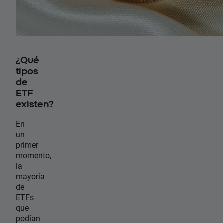
¿Qué
tipos
de
ETF
existen?
En
un
primer
momento,
la
mayoría
de
ETFs
que
podían