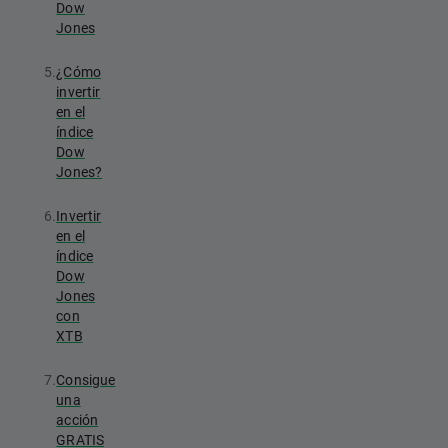
Dow
Jones
5.
¿Cómo
invertir
en el
índice
Dow
Jones?
6.
Invertir
en el
índice
Dow
Jones
con
XTB
7.
Consigue
una
acción
GRATIS