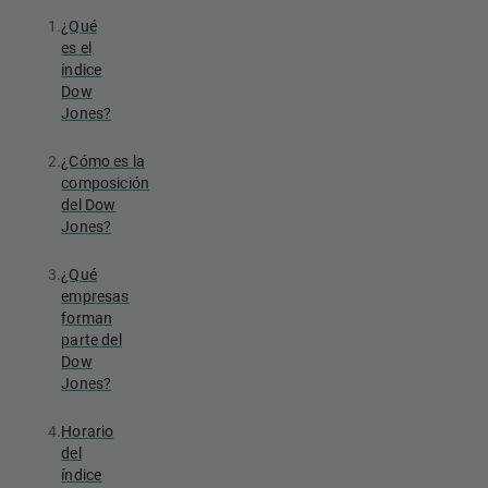
1.
¿Qué
es el
índice
Dow
Jones?
2.
¿Cómo es la
composición
del Dow
Jones?
3.
¿Qué
empresas
forman
parte del
Dow
Jones?
4.
Horario
del
índice