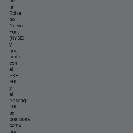
de
la
Bolsa
de
Nueva
York
(NYSE)
y
que,
junto
con
el
S&P
500
y
el
Nasdaq
100,
se
posiciona
como
uno