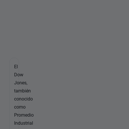
J
o
n
e
s
?
El
Dow
Jones,
también
conocido
como
Promedio
Industrial